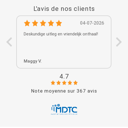
L'avis de nos clients
04-07-2026
Deskundige uitleg en vriendelijk onthaal!
A 
sim
dif
fra
tip
Maggy V.
Nat
gen
4.7
Note moyenne sur
367
avis