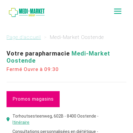
a
Page d'accueil
Medi-Market Oostende
Votre parapharmacie
Medi-Market
Oostende
Fermé Ouvre à 09:30
Promos magasins
Torhoutsesteenweg, 602B - 8400 Oostende -
Itinéraire
Consultations personnalisées en diététique -