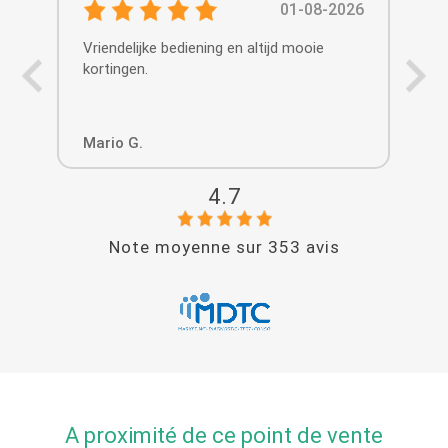
01-08-2026
Vriendelijke bediening en altijd mooie
Vri
kortingen.
aa
Mario G.
Cha
4.7
Note moyenne sur
353
avis
A proximité de ce point de vente