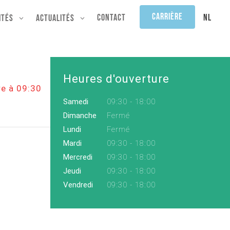
Carrière
NL
Contact
ités
Actualités
Heures d'ouverture
e à 09:30
Samedi
09:30 - 18:00
Dimanche
Fermé
Lundi
Fermé
Mardi
09:30 - 18:00
Mercredi
09:30 - 18:00
Jeudi
09:30 - 18:00
Vendredi
09:30 - 18:00