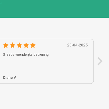
s
23-04-2025
Steeds vriendelijke bediening
Alle
gest
pri
apo
Diane V.
Fra