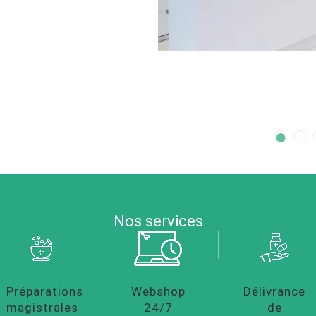
Nos services
Préparations
Webshop
Délivrance
magistrales
24/7
de