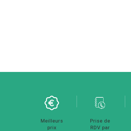
Meilleurs
Prise de
prix
RDV par