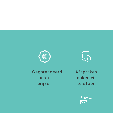
Gegarandeerd
Afspraken
beste
maken via
prijzen
telefoon