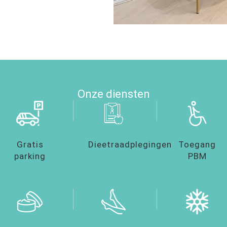
Onze diensten
Gratis
Dieetraadplegingen
Toegang
parking
PBM