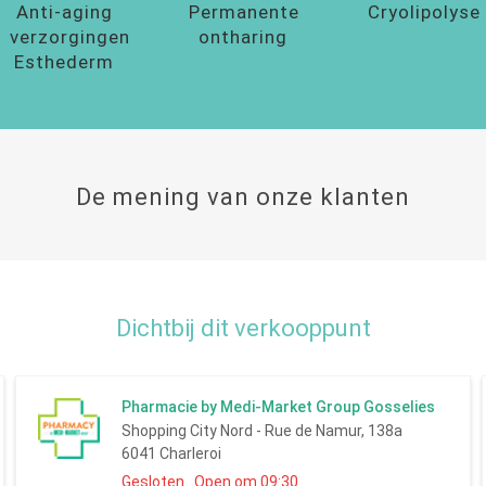
Anti-aging
Permanente
Cryolipolyse
verzorgingen
ontharing
Esthederm
De mening van onze klanten
Dichtbij dit verkooppunt
Pharmacie by Medi-Market Group Gosselies
Shopping City Nord - Rue de Namur, 138a
6041 Charleroi
Gesloten Open om 09:30