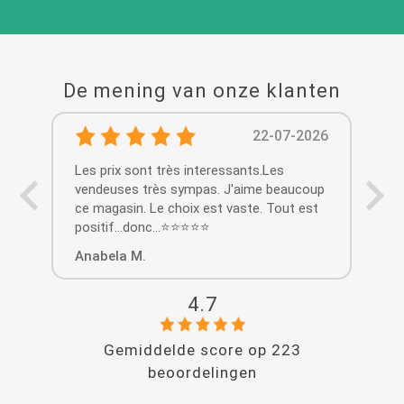
De mening van onze klanten
22-07-2026
Les prix sont très interessants.Les
Enc
vendeuses très sympas. J'aime beaucoup
agr
ce magasin. Le choix est vaste. Tout est
con
positif...donc...⭐️⭐️⭐️⭐️⭐️
con
Anabela M.
an
4.7
Gemiddelde score op
223
beoordelingen