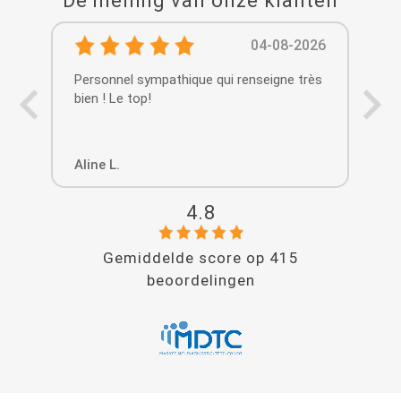
De mening van onze klanten
04-08-2026
Personnel sympathique qui renseigne très
Acc
bien ! Le top!
Aline L.
Ma
4.8
Gemiddelde score op
415
beoordelingen