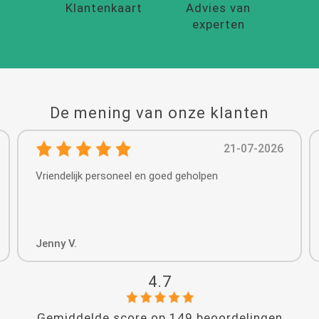
Klantenkaart
Advies van
experten
De mening van onze klanten
21-07-2026
Vriendelijk personeel en goed geholpen
Jenny V.
4.7
Gemiddelde score op
149
beoordelingen