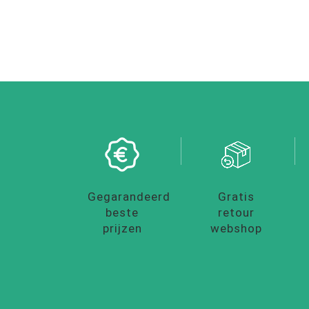
Gegarandeerd
Gratis
beste
retour
prijzen
webshop