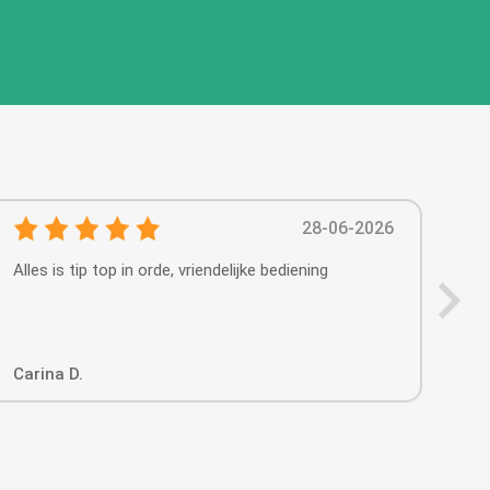
28-06-2026
Alles is tip top in orde, vriendelijke bediening
Behu
leu
Carina D.
Ger