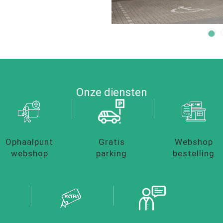
Onze diensten
Ophaalpunt
Gratis
Webshop
webshop
parking
bestelling