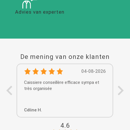
Advies van experten
De mening van onze klanten
04-08-2026
Caissiere conseillère efficace sympa et
Ce 
très organisée
Beauco
gratui
ne 
…
Céline H.
Ou
4.6